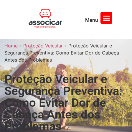
Menu
Página Inicial
Quem Somos
Home
»
Proteção Veicular
»
Proteção Veicular e
Segurança Preventiva: Como Evitar Dor de Cabeça
Antes dos Problemas
Proteção Veicular e
Segurança Preventiva:
Como Evitar Dor de
Cabeça Antes dos
Problemas