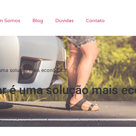
m Somos
Blog
Dúvidas
Contato
 uma solução mais econômica
lar é uma solução mais e