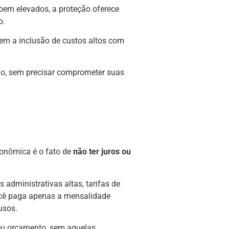
 bem elevados, a proteção oferece
o.
sem a inclusão de custos altos com
ulo, sem precisar comprometer suas
conômica é o fato de
não ter juros ou
 administrativas altas, tarifas de
você paga apenas a mensalidade
usos.
 seu orçamento, sem aquelas