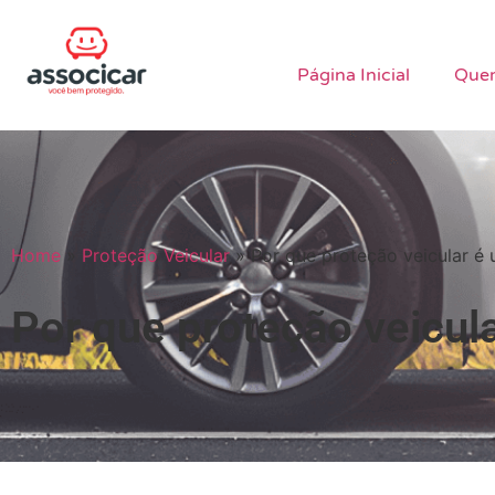
Página Inicial
Que
Home
»
Proteção Veicular
»
Por que proteção veicular é
Por que proteção veicu